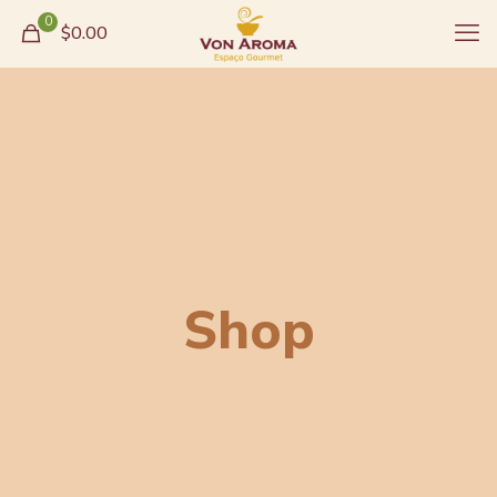
0
$0.00
Shop