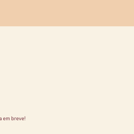
stão no
a em breve!