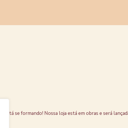
s coisas e
horizonte
e está se formando! Nossa loja está em obras e será lançad