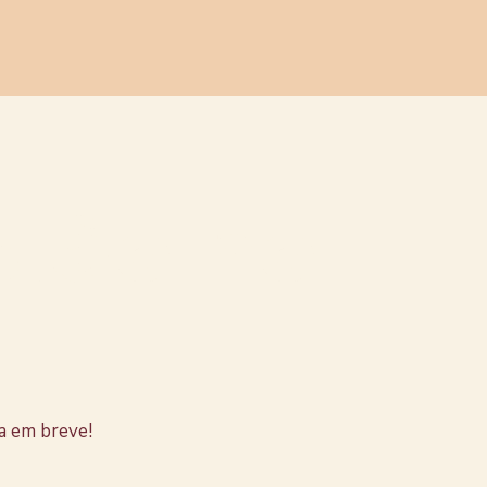
stão no
a em breve!