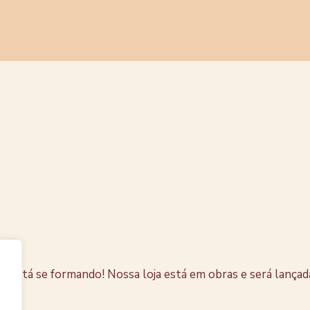
s coisas e
horizonte
e está se formando! Nossa loja está em obras e será lançad