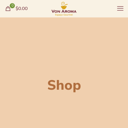
0
$0.00
Shop