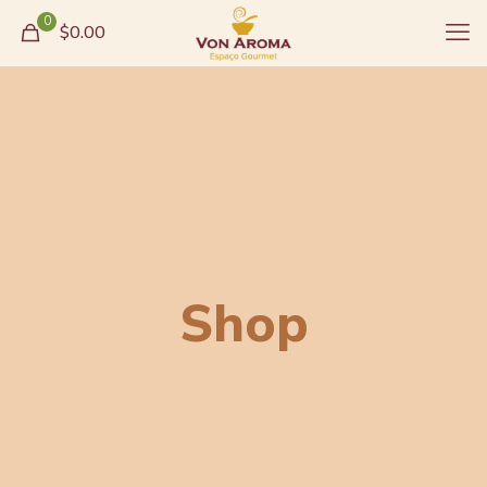
0
$0.00
Shop