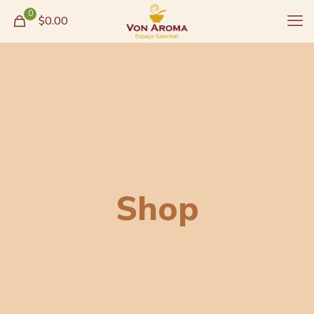
0
$0.00
Shop