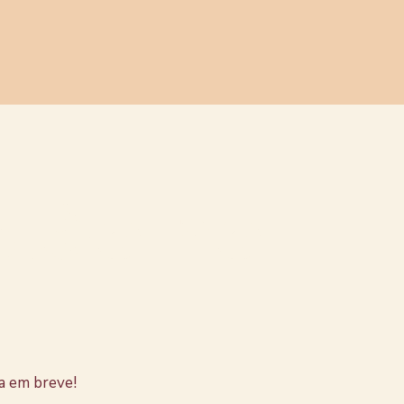
stão no
a em breve!