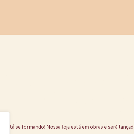
s coisas e
horizonte
e está se formando! Nossa loja está em obras e será lançad