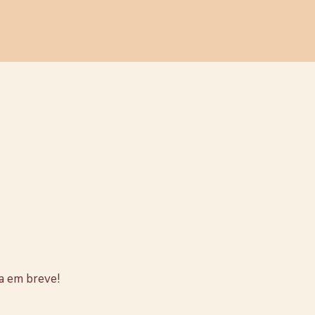
stão no
a em breve!