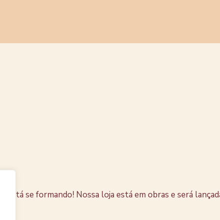
s coisas e
horizonte
e está se formando! Nossa loja está em obras e será lançad