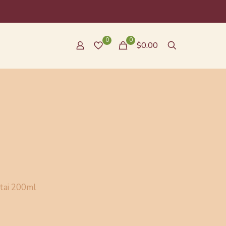
0
0
$0.00
tai 200ml