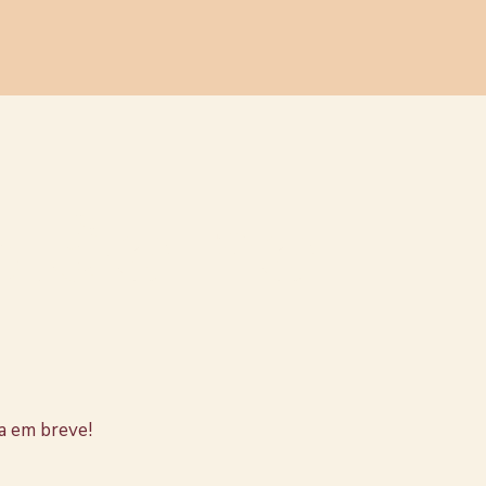
stão no
a em breve!