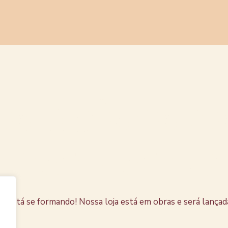
s coisas e
horizonte
e está se formando! Nossa loja está em obras e será lançad