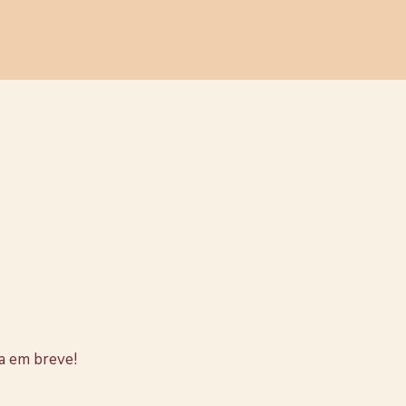
stão no
a em breve!