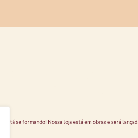
s coisas e
horizonte
e está se formando! Nossa loja está em obras e será lançad