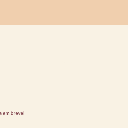
stão no
a em breve!