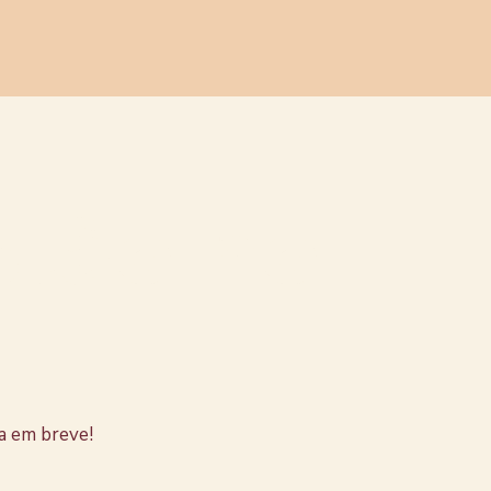
stão no
a em breve!