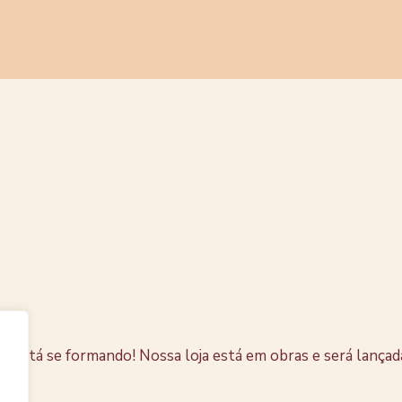
s coisas e
horizonte
e está se formando! Nossa loja está em obras e será lançad