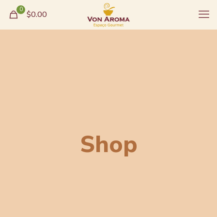
0
$0.00
Shop