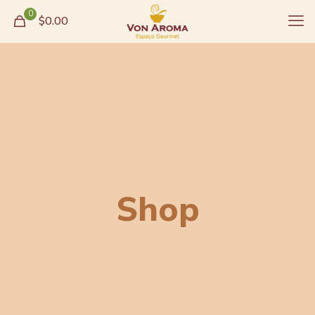
0
$0.00
Shop