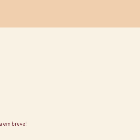
stão no
a em breve!