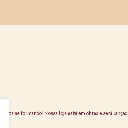
s coisas e
horizonte
e está se formando! Nossa loja está em obras e será lançad