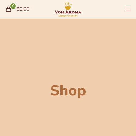
0
$0.00
Shop