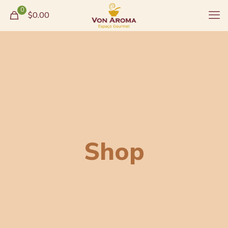
0
$0.00
Shop