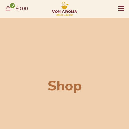
0
$0.00
Shop