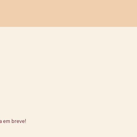
stão no
a em breve!