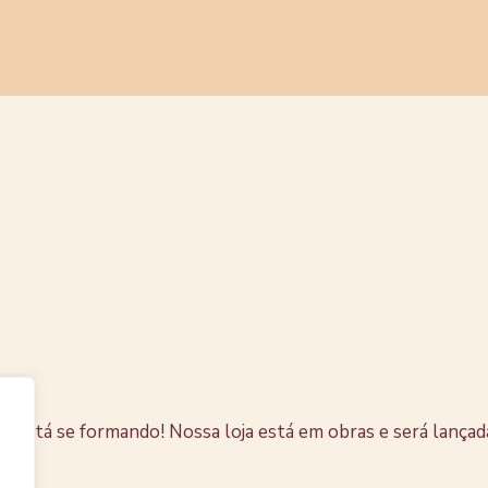
s coisas e
horizonte
e está se formando! Nossa loja está em obras e será lançad