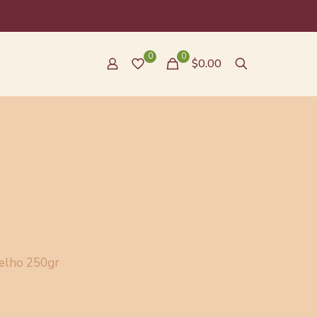
0
0
$0.00
Velho 250gr