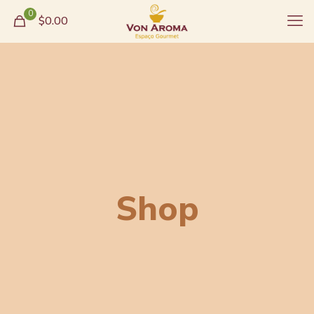
0
$0.00
Shop