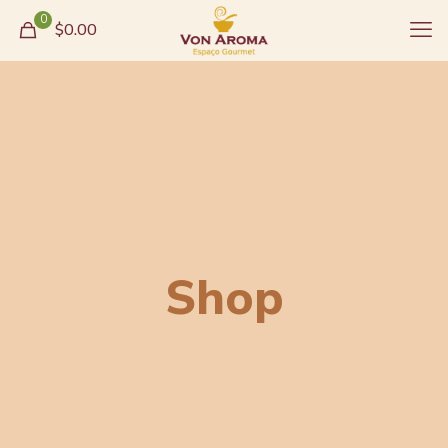
0
$0.00
Shop