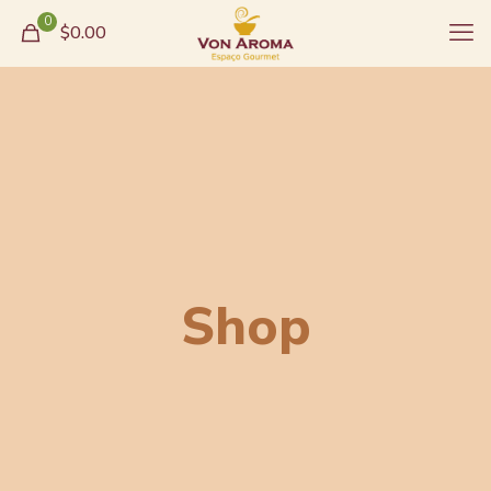
0
$0.00
Shop