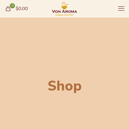
0
$0.00
Shop