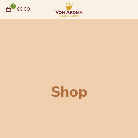
0
$0.00
Shop