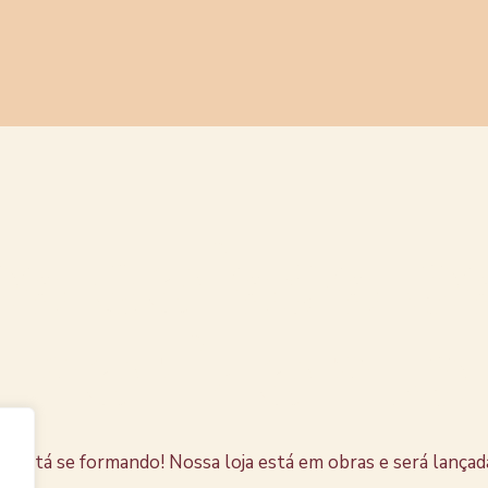
s coisas e
horizonte
e está se formando! Nossa loja está em obras e será lançad