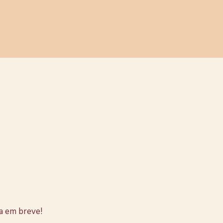
stão no
a em breve!