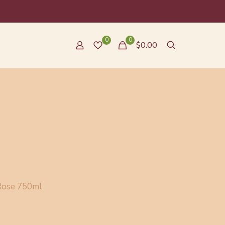
0
0
$0.00
Rose 750ml