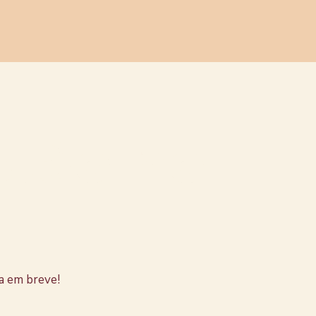
stão no
a em breve!