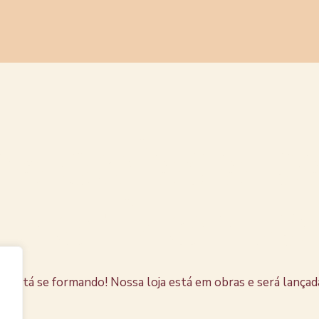
s coisas e
horizonte
e está se formando! Nossa loja está em obras e será lançad