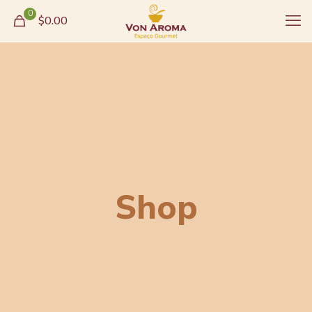
0
$0.00
Shop