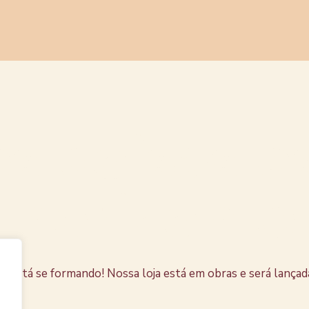
s coisas e
horizonte
e está se formando! Nossa loja está em obras e será lançad