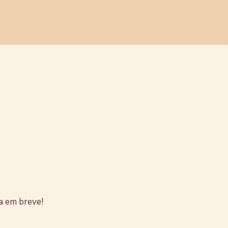
stão no
a em breve!