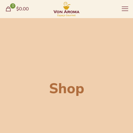
0
$0.00
Shop