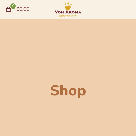
0
$0.00
Shop