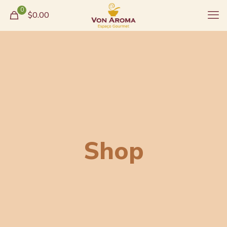
0
$0.00
Shop