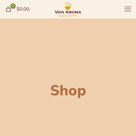
0
$0.00
Shop