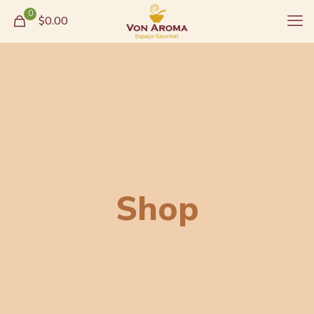
0
$0.00
Shop