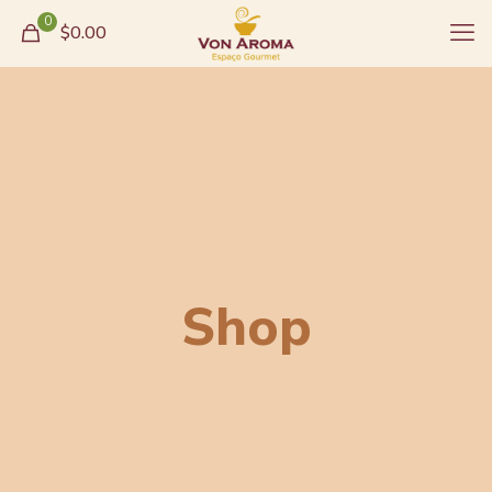
0
$0.00
Shop