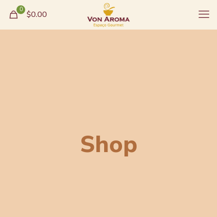
0
$0.00
Shop