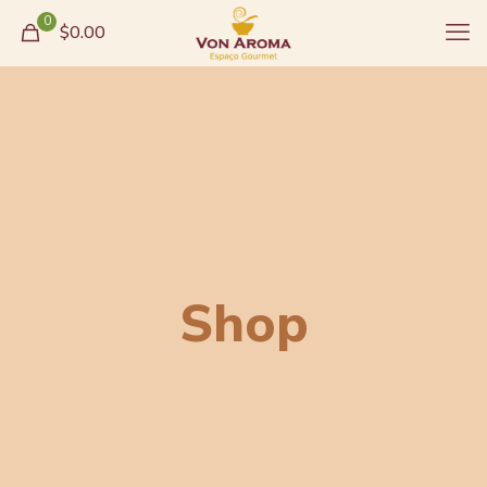
0
$0.00
Shop