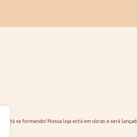
s coisas e
horizonte
e está se formando! Nossa loja está em obras e será lançad