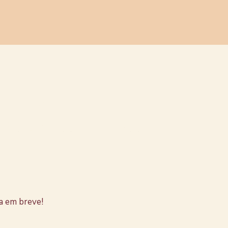
stão no
a em breve!