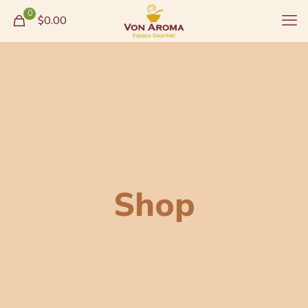
0
$0.00
Shop