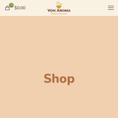
0
$0.00
Shop