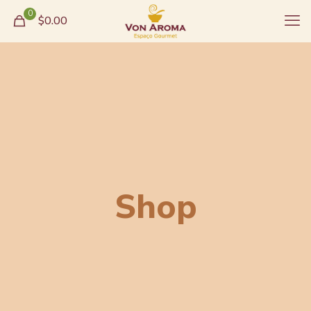
0
$0.00
Shop