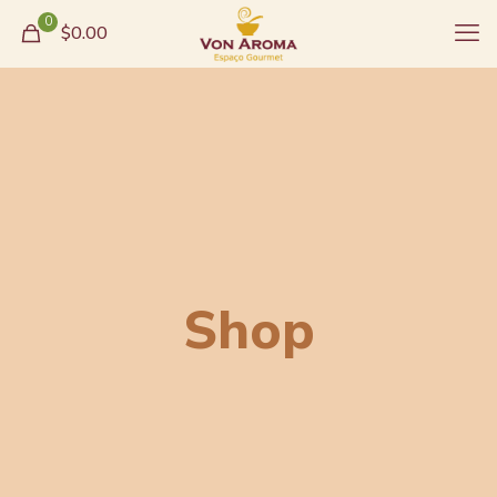
0
$0.00
Shop