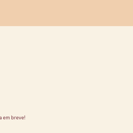
stão no
a em breve!