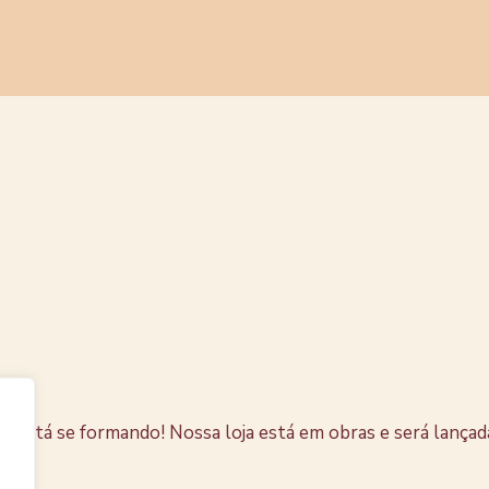
s coisas e
horizonte
e está se formando! Nossa loja está em obras e será lançad