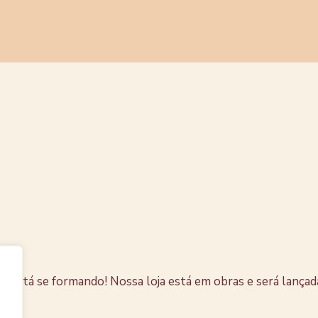
s coisas e
horizonte
e está se formando! Nossa loja está em obras e será lançad