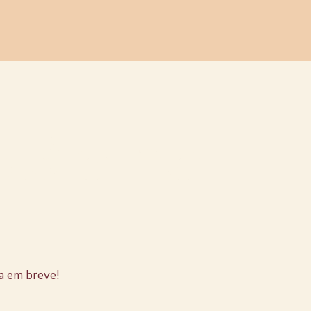
stão no
a em breve!