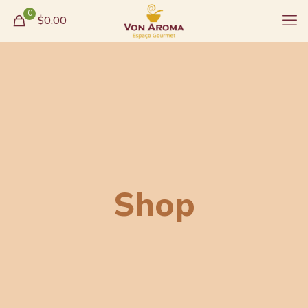
0
$0.00
Shop