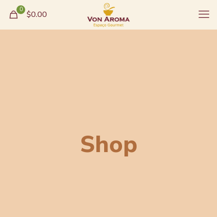
0
$0.00
Shop