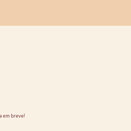
stão no
a em breve!