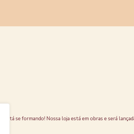
s coisas e
horizonte
e está se formando! Nossa loja está em obras e será lançad