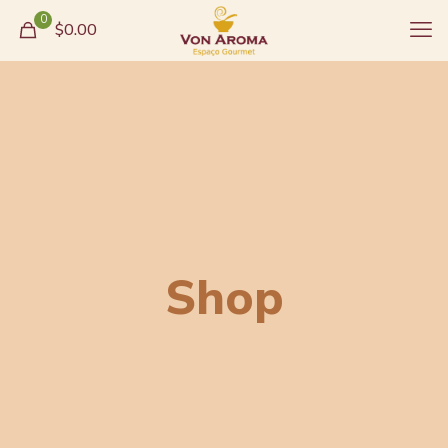
0
$0.00
Shop