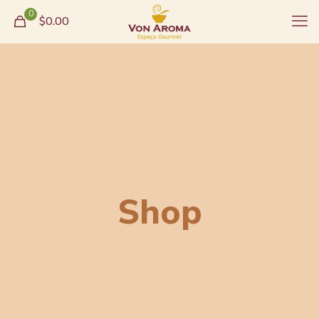
0
$0.00
Shop