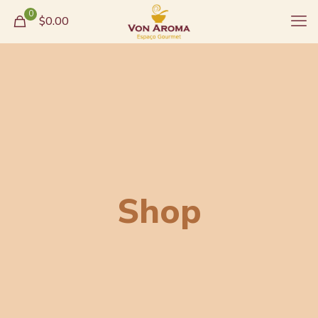
0
$0.00
Shop