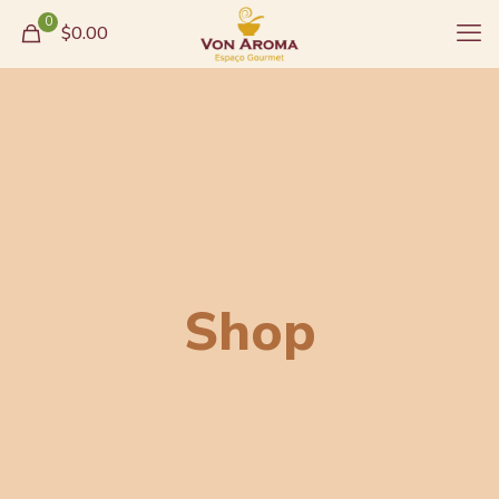
0
$0.00
Shop